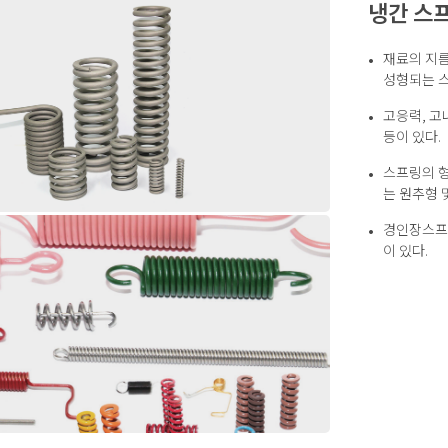
냉간 스
재료의 지름
성형되는 
고응력, 
등이 있다.
스프링의 
는 원추형 
경인장스프링
이 있다.