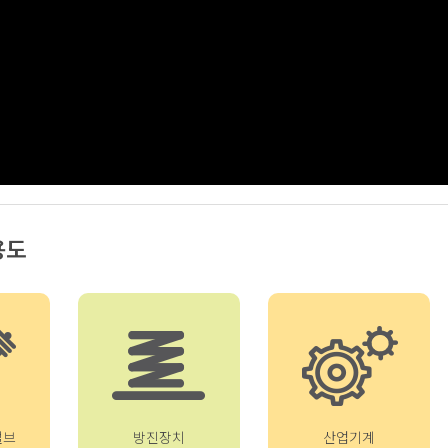
용도
밸브
방진장치
산업기계