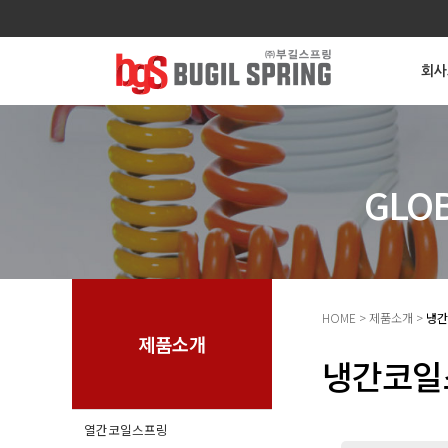
회사
GLO
HOME > 제품소개 >
냉간
제품소개
냉간코일
열간코일스프링