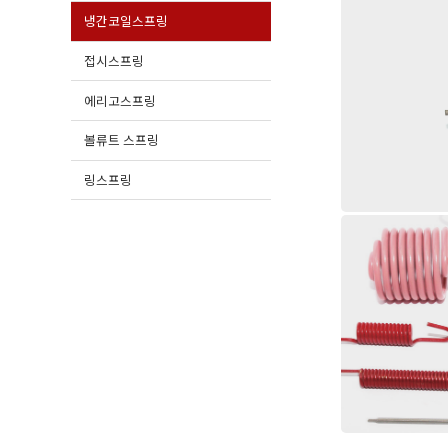
냉간코일스프링
접시스프링
에리고스프링
볼류트 스프링
링스프링